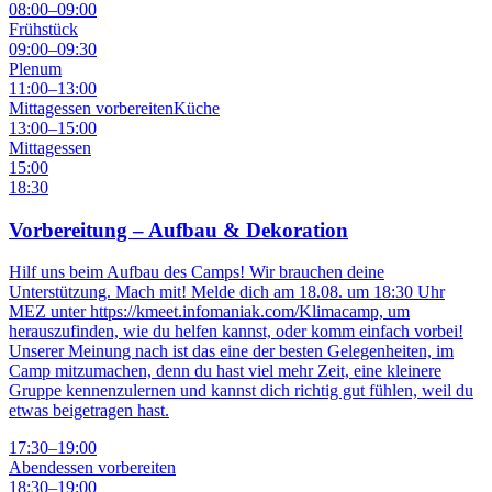
08:00
–
09:00
Frühstück
09:00
–
09:30
Plenum
11:00
–
13:00
Mittagessen vorbereiten
Küche
13:00
–
15:00
Mittagessen
15:00
18:30
Vorbereitung – Aufbau & Dekoration
Hilf uns beim Aufbau des Camps! Wir brauchen deine
Unterstützung. Mach mit! Melde dich am 18.08. um 18:30 Uhr
MEZ unter https://kmeet.infomaniak.com/Klimacamp, um
herauszufinden, wie du helfen kannst, oder komm einfach vorbei!
Unserer Meinung nach ist das eine der besten Gelegenheiten, im
Camp mitzumachen, denn du hast viel mehr Zeit, eine kleinere
Gruppe kennenzulernen und kannst dich richtig gut fühlen, weil du
etwas beigetragen hast.
17:30
–
19:00
Abendessen vorbereiten
18:30
–
19:00