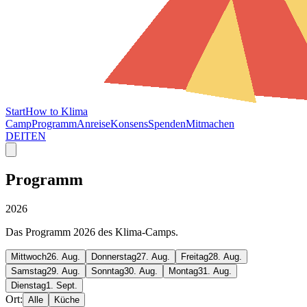
Start
How to Klima
Camp
Programm
Anreise
Konsens
Spenden
Mitmachen
DE
IT
EN
Programm
2026
Das Programm 2026 des Klima-Camps.
Mittwoch
26. Aug.
Donnerstag
27. Aug.
Freitag
28. Aug.
Samstag
29. Aug.
Sonntag
30. Aug.
Montag
31. Aug.
Dienstag
1. Sept.
Ort:
Alle
Küche